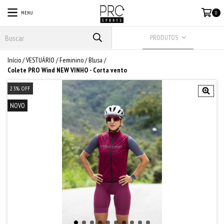
MENU
0
PRODUTOS
Início
/
VESTUÁRIO
/
Feminino
/
Blusa
/
Colete PRO Wind NEW VINHO - Corta vento
23
%
OFF
NOVO