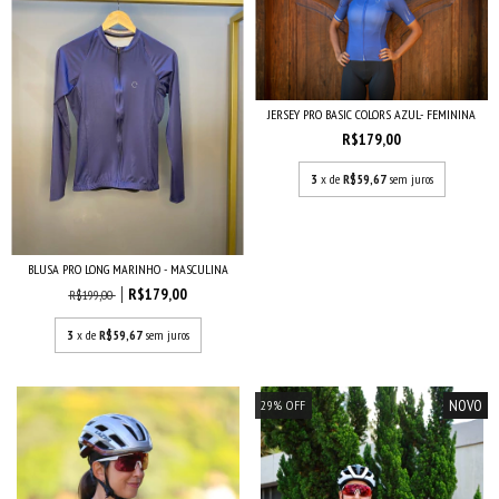
JERSEY PRO BASIC COLORS AZUL- FEMININA
R$179,00
3
x de
R$59,67
sem juros
BLUSA PRO LONG MARINHO - MASCULINA
R$179,00
R$199,00
3
x de
R$59,67
sem juros
NOVO
29
%
OFF