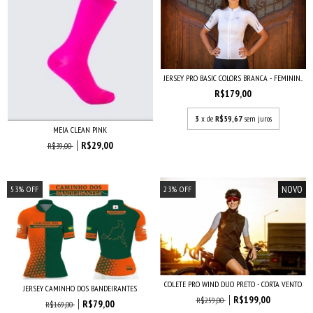
JERSEY PRO BASIC COLORS BRANCA - FEMININ...
R$179,00
3
x de
R$59,67
sem juros
MEIA CLEAN PINK
R$29,00
R$39,00
NOVO
53
%
OFF
23
%
OFF
COLETE PRO WIND DUO PRETO - CORTA VENTO
JERSEY CAMINHO DOS BANDEIRANTES
R$199,00
R$259,00
R$79,00
R$169,00