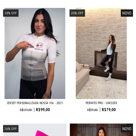
NOVO
38
%
OFF
20
%
OFF
JERSEY PERSONALIZADA NOSSA VIA - 2023
PERNITO PRO - UNISSEX
R$99,00
R$79,00
R$159,00
R$99,00
NOVO
26
%
OFF