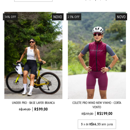
NOVO
NOVO
34
%
OFF
23
%
OFF
UNDER PRO - BASE LAYER BRANCA
COLETE PRO WIND NEW VINHO - CORTA
VENTO
R$99,00
R$149,00
R$199,00
R$259,00
3
x de
R$66,33
sem juros