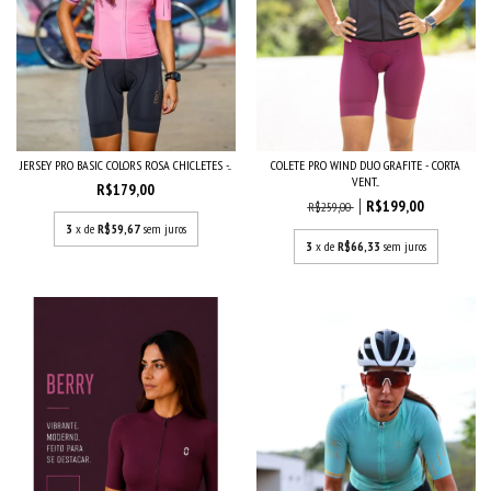
JERSEY PRO BASIC COLORS ROSA CHICLETES -...
COLETE PRO WIND DUO GRAFITE - CORTA
VENT...
R$179,00
R$199,00
R$259,00
3
x de
R$59,67
sem juros
3
x de
R$66,33
sem juros