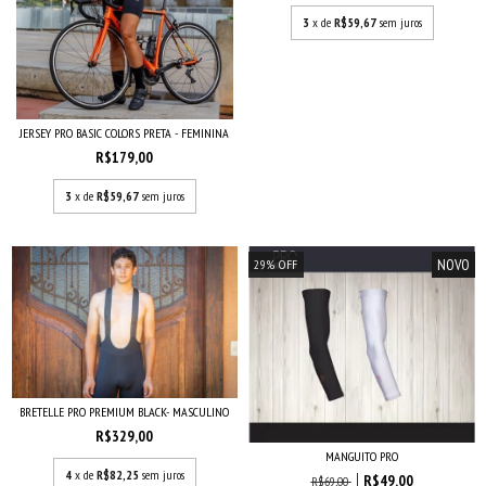
3
x de
R$59,67
sem juros
JERSEY PRO BASIC COLORS PRETA - FEMININA
R$179,00
3
x de
R$59,67
sem juros
NOVO
29
%
OFF
BRETELLE PRO PREMIUM BLACK- MASCULINO
R$329,00
MANGUITO PRO
4
x de
R$82,25
sem juros
R$49,00
R$69,00