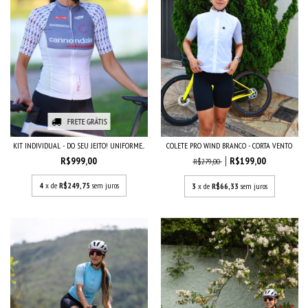
FRETE GRÁTIS
KIT INDIVIDUAL - DO SEU JEITO! UNIFORME...
COLETE PRO WIND BRANCO - CORTA VENTO
R$999,00
R$199,00
R$279,00
4
x de
R$249,75
sem juros
3
x de
R$66,33
sem juros