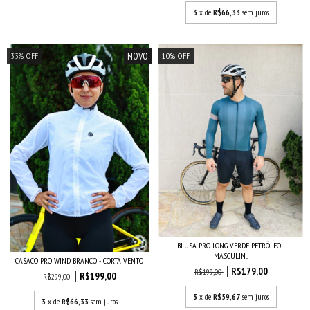
3
x de
R$66,33
sem juros
NOVO
33
%
OFF
10
%
OFF
BLUSA PRO LONG VERDE PETRÓLEO -
MASCULIN...
CASACO PRO WIND BRANCO - CORTA VENTO
R$179,00
R$199,00
R$199,00
R$299,00
3
x de
R$59,67
sem juros
3
x de
R$66,33
sem juros